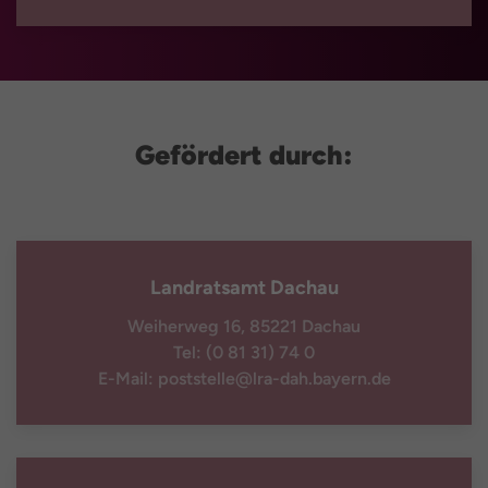
Gefördert durch:
Landratsamt Dachau
Weiherweg 16, 85221 Dachau
Tel: (0 81 31) 74 0
E-Mail: poststelle@lra-dah.bayern.de