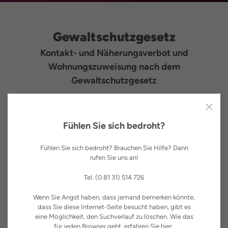
Gewaltschutzgesetz
Kontakt- und Näherungsverbot und
Wohnungszuweisung nach dem
Gewaltschutzgesetz
Auch wenn Sie nicht in das Frauenhaus gehen, haben Sie
Fühlen Sie sich bedroht?
das Recht und die Möglichkeit sich zu schützen. Wenn
Ihr*e Partner*in Gewalt gegen Sie ausübt, Sie bedroht
Fühlen Sie sich bedroht? Brauchen Sie Hilfe? Dann
oder verfolgt, können Sie bei Gericht einen Antrag auf
rufen Sie uns an!
gerichtliche Schutzanordnung stellen, d.h. der oder die
gewalttätige Partner*in darf sich Ihnen nicht mehr
Tel. (0 81 31) 514 726
nähern. Ein bereits von der Polizei ausgesprochenes
Wenn Sie Angst haben, dass jemand bemerken könnte,
Kontaktverbot kann verlängert werden. Sie können sich
dass Sie diese Internet-Seite besucht haben, gibt es
bei Gericht auch die Wohnung zuweisen lassen.
eine Möglichkeit, den Suchverlauf zu löschen. Wie das
für jeden Browser geht, erfahren Sie hier: