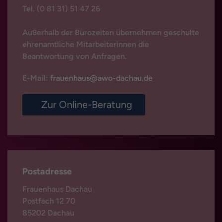
Tel. (0 81 31) 51 47 26
Außerhalb der Bürozeiten übernehmen geschulte
ehrenamtliche Mitarbeiterinnen die
Beantwortung von Anfragen.
E-Mail
:
frauenhaus@awo-dachau.de
Zur Online-Beratung
Postadresse
Frauenhaus Dachau
Postfach 12 70
85202 Dachau