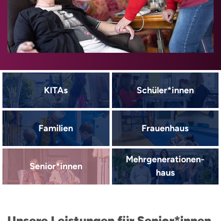
KITAs
Schüler*innen
Familien
Frauenhaus
Mehrgenerationen­
Senior*innen
haus
Unsere Leistungen für Senior*innen