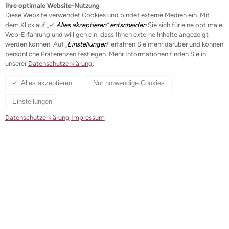
Ihre optimale Website-Nutzung
Ob mit einer kleinen oder große Spende. Jeder Euro
Diese Website verwendet Cookies und bindet externe Medien ein. Mit
dem Klick auf „✓
Alles akzeptieren“ entscheiden
Sie sich für eine optimale
kommt an. 100% ohne Verwaltung direkt zum Menschen.
Web-Erfahrung und willigen ein, dass Ihnen externe Inhalte angezeigt
Alle Spenden werden in einem Rechenschaftsbericht
werden können. Auf „
Einstellungen
“ erfahren Sie mehr darüber und können
aufgenommen und veröffentlicht.
persönliche Präferenzen festlegen. Mehr Informationen finden Sie in
unserer
Datenschutzerklärung
.
Alles akzeptieren
Nur notwendige Cookies
Spendenkonto
Einstellungen
Konto 898 77 · BLZ 700 915 00 · Volksbank Dachau
Datenschutzerklärung
Impressum
IBAN: DE47 7009 1500 0000 0898 77
BIC: GENODEF1DCA
Spendenbestätigung
Für Spenden unter 200 EUR akzeptieren Finanzämter
Ihren Bankbeleg als Quittung. Für Spenden über 200 EUR
erhalten Sie eine Spenden-Bestätigung. Hierfür geben
Sie bei der Überweisung bitte Ihre vollständige Adresse