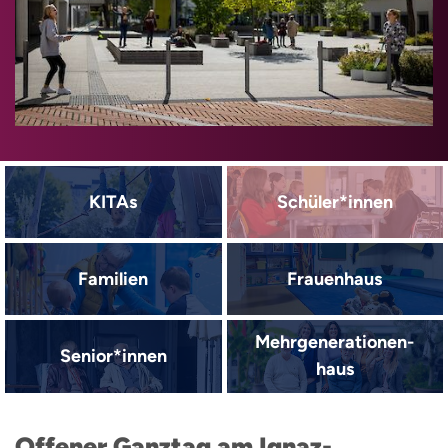
KITAs
Schüler*innen
Familien
Frauenhaus
Mehrgenerationen­
Senior*innen
haus
Offener Ganztag am Ignaz-