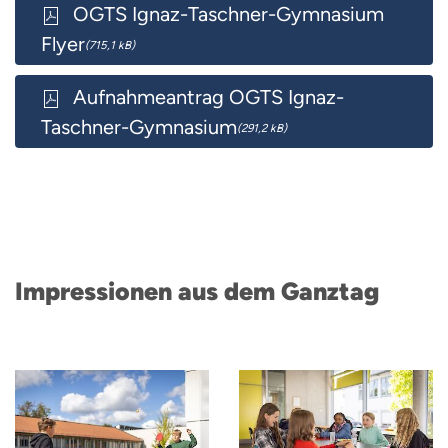
OGTS Ignaz-Taschner-Gymnasium
Flyer
(715,1 kB)
Aufnahmeantrag OGTS Ignaz-
Taschner-Gymnasium
(291,2 kB)
Impressionen aus dem Ganztag