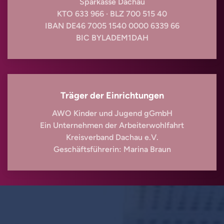
Sparkasse Dachau
KTO 633 966 · BLZ 700 515 40
IBAN DE46 7005 1540 0000 6339 66
BIC BYLADEM1DAH
Träger der Einrichtungen
AWO Kinder und Jugend gGmbH
Ein Unternehmen der Arbeiterwohlfahrt
Kreisverband Dachau e.V.
Geschäftsführerin: Marina Braun