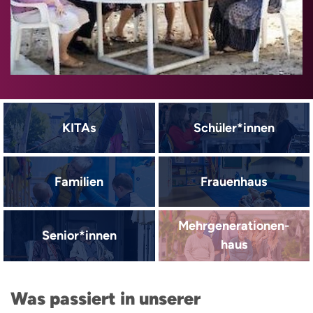
KITAs
Schüler*innen
Familien
Frauenhaus
Mehrgenerationen­
Senior*innen
haus
Was passiert in unserer