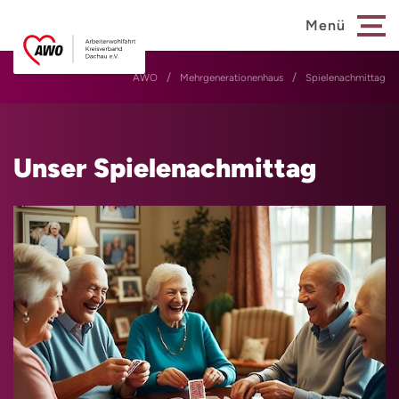
Menü
AWO
Mehrgenerationenhaus
Spielenachmittag
Unser Spielenachmittag